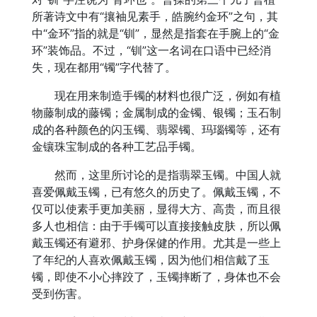
所著诗文中有“攘袖见素手，皓腕约金环”之句，其
中“金环”指的就是“钏”，显然是指套在手腕上的“金
环”装饰品。不过，“钏”这一名词在口语中已经消
失，现在都用“镯”字代替了。
现在用来制造手镯的材料也很广泛，例如有植
物藤制成的藤镯；金属制成的金镯、银镯；玉石制
成的各种颜色的闪玉镯、翡翠镯、玛瑙镯等，还有
金镶珠宝制成的各种工艺品手镯。
然而，这里所讨论的是指翡翠玉镯。中国人就
喜爱佩戴玉镯，已有悠久的历史了。佩戴玉镯，不
仅可以使素手更加美丽，显得大方、高贵，而且很
多人也相信：由于手镯可以直接接触皮肤，所以佩
戴玉镯还有避邪、护身保健的作用。尤其是一些上
了年纪的人喜欢佩戴玉镯，因为他们相信戴了玉
镯，即使不小心摔跤了，玉镯摔断了，身体也不会
受到伤害。