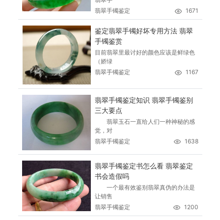
翡翠手镯鉴定
1671
鉴定翡翠手镯好坏专用方法 翡翠
手镯鉴赏
目前翡翠里最讨好的颜色应该是鲜绿色
（娇绿
翡翠手镯鉴定
1167
翡翠手镯鉴定知识 翡翠手镯鉴别
三大要点
翡翠玉石一直给人们一种神秘的感
觉，对
翡翠手镯鉴定
1638
翡翠手镯鉴定书怎么看 翡翠鉴定
书会造假吗
一个最有效鉴别翡翠真伪的办法是
让销售
翡翠手镯鉴定
1200