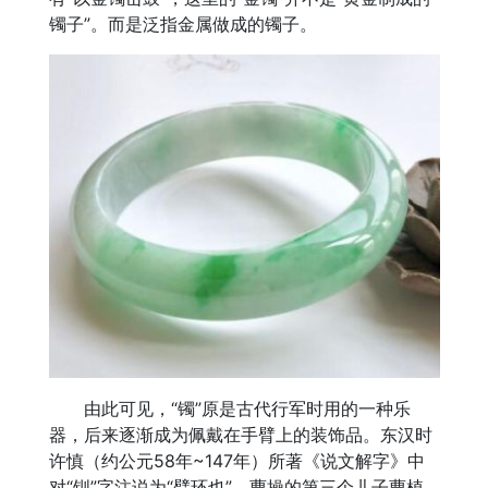
镯子”。而是泛指金属做成的镯子。
由此可见，“镯”原是古代行军时用的一种乐
器，后来逐渐成为佩戴在手臂上的装饰品。东汉时
许慎（约公元58年~147年）所著《说文解字》中
对“钏”字注说为“臂环也”。曹操的第三个儿子曹植