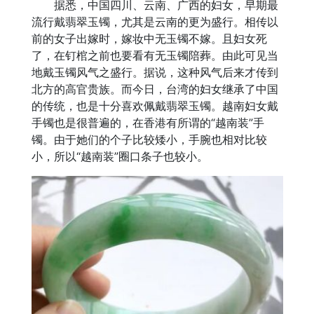
据悉，中国四川、云南、广西的妇女，早期最
流行戴翡翠玉镯，尤其是云南的更为盛行。相传以
前的女子出嫁时，嫁妆中无玉镯不嫁。且妇女死
了，在钉棺之前也要看有无玉镯陪葬。由此可见当
地戴玉镯风气之盛行。据说，这种风气后来才传到
北方的高官贵族。而今日，台湾的妇女继承了中国
的传统，也是十分喜欢佩戴翡翠玉镯。越南妇女戴
手镯也是很普遍的，在香港有所谓的“越南装”手
镯。由于她们的个子比较矮小，手腕也相对比较
小，所以“越南装”圈口条子也较小。