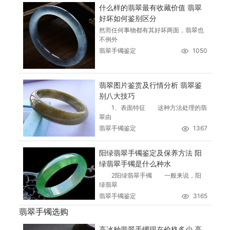
什么样的翡翠最有收藏价值 翡翠
好坏如何鉴别区分
然而任何事物都有其好坏两面，翡翠也
不例外
翡翠手镯鉴定
1050
翡翠图片鉴赏及行情分析 翡翠鉴
别八大技巧
1、表面特征 这种方法处理的翡
翠由
翡翠手镯鉴定
1367
阳绿翡翠手镯鉴定及保养方法 阳
绿翡翠手镯是什么种水
2阳绿翡翠手镯 一般来说，阳
绿翡翠
翡翠手镯鉴定
3165
翡翠手镯选购
高冰种翡翠手镯现在价格多少 高