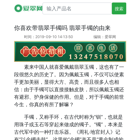
搜索产品名
你喜欢带翡翠手镯吗 翡翠手镯的由来
时间：2019-09-10 14:13:50
编辑：爱翠网
素来中国人就喜爱佩戴
翡翠
玉镯，这也有了一
段很悠久的历史了。因为佩戴玉镯，不仅可以使素
手更加美丽，显得大方、高贵，而且很多人也相
信：由于手镯可以直接接触皮肤，所以佩戴玉镯还
有避邪、护身保健的作用。但是，对于手镯的前世
今生，你真的有所了解嘛？
手镯，又称手环，在古代时称为“钏”，也就是
用珠子或玉石等穿起来做成的镯子。“镯”，本来是
古代军中的一种打击乐器。《周礼·地官封人》记
有“以金镯击鼓”，这里的“金镯”并不是“黄金制成的