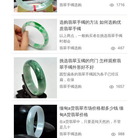
翡翠手镯选购
1716
选购翡翠手镯的方法 如何选购优
质翡翠手镯
以上两点，一般购买者在挑选翡翠手镯
时都会
翡翠手镯选购
467
挑选翡翠玉镯的窍门 怎样观察翡
翠手镯外形好不好
圆型扁条的翡翠手镯因为条子已经压
扁，在保
翡翠手镯选购
1657
缅甸a货翡翠市场价格都多少钱 缅
甸A货翡翠价格
在a货翡翠中，只要是纯天然的，不管
是几十
翡翠手镯选购
988