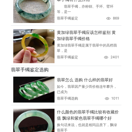
翡翠手镯，亦称钏、手环、臂环
等，是一
翡翠手镯鉴定
869
黄加绿翡翠手镯应该怎样鉴别 黄
加绿翡翠手镯价格
黄加绿翡翠手镯是属于翡翠中的高档翡
翠，是
翡翠手镯鉴定
2401
翡翠手镯鉴定选购
翡翠怎么 选购 什么样的翡翠好
如今，翡翠因产量少而价格连年攀升，
已成为
翡翠手镯选购
1011
什么颜色的翡翠手镯比较有收藏价
值 飘绿和紫色翡翠手镯哪个好
换句话来说，也就是相同品质下，飘绿
翡翠手