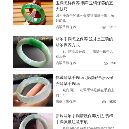
玉镯怎样保养 翡翠玉镯保养的五
大技巧
因为汗液中的成分会腐蚀翡翠手镯，长
时间佩
翡翠手镯保养
1396
翡翠手镯怎么保养 这才是正确的
翡翠保养方式
3、防高温开裂 翡翠手镯中含
有水分
翡翠手镯保养
750
你戴翡翠手镯吗 那你懂得怎么保
养翡翠手镯吗
众所周知，翡翠手镯是戴在手腕上
的，可
翡翠手镯保养
1620
新购翡翠手镯清洗保养方法 翡翠
手镯佩戴注意事项
长时间的佩戴翡翠手镯就要对翡翠