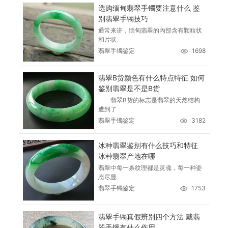
选购缅甸翡翠手镯要注意什么 鉴
别翡翠手镯技巧
通常来讲，缅甸翡翠的內部含有颗粒状
和片状
翡翠手镯鉴定
1698
翡翠B货颜色有什么特点特征 如何
鉴别翡翠是不是B货
翡翠B货的标志是翡翠的天然结构
遭到了
翡翠手镯鉴定
3182
冰种翡翠鉴别有什么技巧和特征
冰种翡翠产地在哪
翡翠中每一条纹理都是灵魂，每一种姿
态尽显
翡翠手镯鉴定
1753
翡翠手镯真假辨别四个方法 戴翡
翠手镯有什么作用