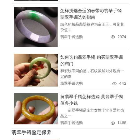
怎样挑选合适的春带彩翡翠手镯
翡翠手镯选购指南
绿色的极品翡翠被称为帝王玉，可见其
价值非
翡翠手镯选购
2974
如何选购翡翠手镯 购买翡翠手镯
的窍门
和裂纹不同的是，石纹虽然对外观有一
定的影
翡翠手镯选购
442
黄翡翠手镯怎样选购 黄翡翠手镯
值多少钱
翡翠手镯是东方女性非常喜爱的饰
品之一
翡翠手镯选购
1485
翡翠手镯鉴定保养