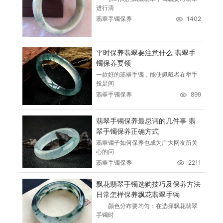
进行清
翡翠手镯保养
1402
平时保养翡翠要注意什么 翡翠手
镯保养要领
一款好的翡翠手镯，能使佩戴者在举手
投足间
翡翠手镯保养
899
翡翠手镯保养最忌讳的几件事 翡
翠手镯保养正确方式
翡翠镯子如何保养也成为广大网友所关
心的问
翡翠手镯保养
2211
飘花翡翠手镯选购技巧及保养方法
日常怎样保养飘花翡翠手镯
颜色分布要均匀：在选择飘花翡翠
手镯时