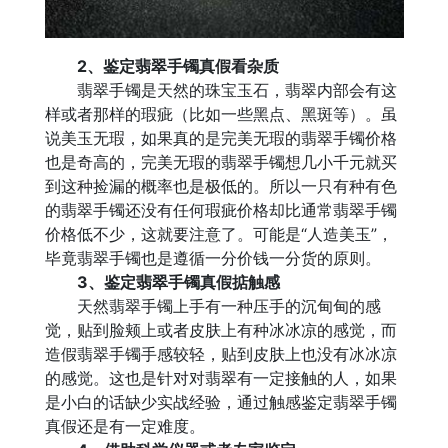
2、鉴定翡翠手镯真假看杂质
翡翠手镯是天然的珠宝玉石，翡翠内部会有这
样或者那样的瑕疵（比如一些黑点、黑斑等）。虽
说美玉无瑕，如果真的是完美无瑕的翡翠手镯价格
也是奇高的，完美无瑕的翡翠手镯想几小千元就买
到这种捡漏的概率也是极低的。所以一只有种有色
的翡翠手镯还没有任何瑕疵价格却比通常翡翠手镯
价格低不少，这就要注意了。可能是“人造美玉”，
毕竟翡翠手镯也是遵循一分价钱一分货的原则。
3、鉴定翡翠手镯真假掂触感
天然翡翠手镯上手有一种压手的沉甸甸的感
觉，贴到脸颊上或者皮肤上有种冰冰凉的感觉，而
造假翡翠手镯手感较轻，贴到皮肤上也没有冰冰凉
的感觉。这也是针对对翡翠有一定接触的人，如果
是小白的话缺少实战经验，通过触感鉴定翡翠手镯
真假还是有一定难度。