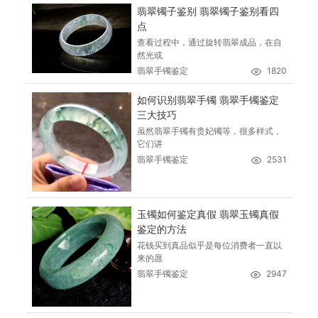
翡翠镯子鉴别 翡翠镯子鉴别看四
点
查看过程中，通过旋转翡翠成品，在自
然光或
翡翠手镯鉴定
1820
如何识别翡翠手镯 翡翠手镯鉴定
三大技巧
虽然翡翠手镯有贵妃镯等，很多样式，
它们讲
翡翠手镯鉴定
2531
玉镯如何鉴定真假 翡翠玉镯真假
鉴定的方法
花钱买到真品似乎是每位消费者一直以
来的愿
翡翠手镯鉴定
2947