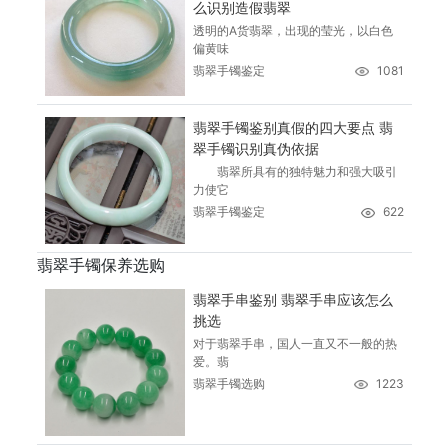
么识别造假翡翠
透明的A货翡翠，出现的莹光，以白色
偏黄味
翡翠手镯鉴定
1081
翡翠手镯鉴别真假的四大要点 翡
翠手镯识别真伪依据
翡翠所具有的独特魅力和强大吸引
力使它
翡翠手镯鉴定
622
翡翠手镯保养选购
翡翠手串鉴别 翡翠手串应该怎么
挑选
对于翡翠手串，国人一直又不一般的热
爱。翡
翡翠手镯选购
1223