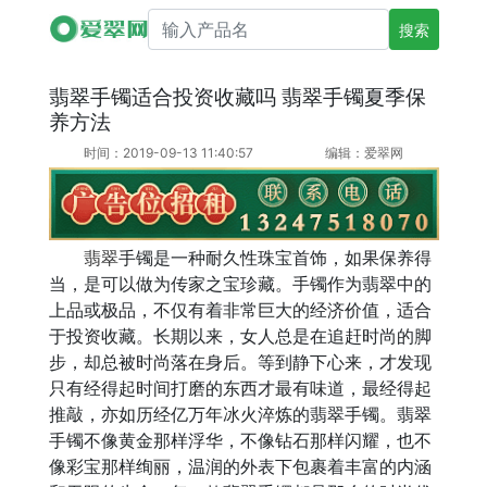
搜索产品名
翡翠手镯适合投资收藏吗 翡翠手镯夏季保
养方法
时间：2019-09-13 11:40:57
编辑：爱翠网
翡翠
手镯是一种耐久性珠宝首饰，如果保养得
当，是可以做为传家之宝珍藏。手镯作为翡翠中的
上品或极品，不仅有着非常巨大的经济价值，适合
于投资收藏。长期以来，女人总是在追赶时尚的脚
步，却总被时尚落在身后。等到静下心来，才发现
只有经得起时间打磨的东西才最有味道，最经得起
推敲，亦如历经亿万年冰火淬炼的翡翠手镯。翡翠
手镯不像黄金那样浮华，不像钻石那样闪耀，也不
像彩宝那样绚丽，温润的外表下包裹着丰富的内涵