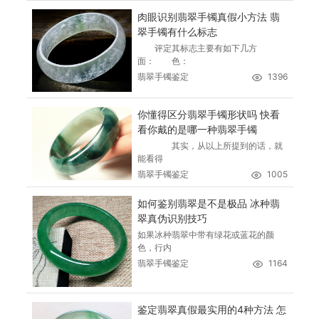
肉眼识别翡翠手镯真假小方法 翡
翠手镯有什么标志
评定其标志主要有如下几方
面： 色：
翡翠手镯鉴定
1396
你懂得区分翡翠手镯形状吗 快看
看你戴的是哪一种翡翠手镯
其实，从以上所提到的话，就
能看得
翡翠手镯鉴定
1005
如何鉴别翡翠是不是极品 冰种翡
翠真伪识别技巧
如果冰种翡翠中带有绿花或蓝花的颜
色，行内
翡翠手镯鉴定
1164
鉴定翡翠真假最实用的4种方法 怎