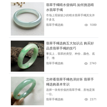
翡翠手镯晴水值钱吗 如何挑选晴
水翡翠手镯
市场上瑕疵较少的晴水翡翠手镯其实并
不多见
翡翠手镯选购
1089
翡翠手镯选购五大知识点 购买好
品质翡翠手镯的技巧
事实上，翡翠的类型、种份，颜色、底
子、绺
翡翠手镯选购
2740
怎样看翡翠手镯色泽好坏 翡翠手
镯选购基本常识
选择一块有价值的翡翠手镯，质地是第
一位。
翡翠手镯选购
2371