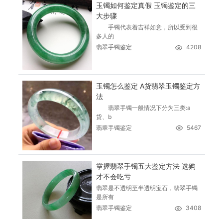
玉镯如何鉴定真假 玉镯鉴定的三
大步骤
手镯代表着吉祥如意，所以受到很
多人的
翡翠手镯鉴定
4208
玉镯怎么鉴定 A货翡翠玉镯鉴定方
法
翡翠手镯一般情况下分为三类:a
货、b
翡翠手镯鉴定
5467
掌握翡翠手镯五大鉴定方法 选购
才不会吃亏
翡翠是不透明至半透明宝石，翡翠手镯
是所有
翡翠手镯鉴定
3408