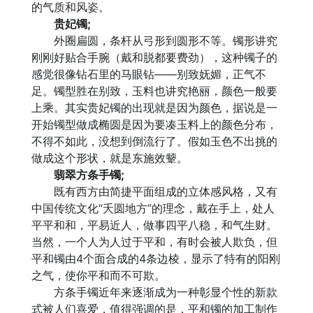
的气质和风姿。
贵妃镯;
外圈扁圆，条杆从弓形到圆形不等。镯形讲究
刚刚好贴合手腕（戴和脱都要费劲），这种镯子的
感觉很像钻石里的马眼钻——别致妩媚，正气不
足。镯型胜在别致，玉料也讲究艳丽，颜色一般要
上乘。其实贵妃镯的出现就是因为颜色，据说是一
开始镯型做成椭圆是因为要凑玉料上的颜色分布，
不得不如此，没想到倒流行了。假如玉色不出挑的
做成这个形状，就是东施效颦。
翡翠方条手镯;
既有西方由简捷平面组成的立体感风格，又有
中国传统文化“夭圆地方”的理念，戴在手上，处人
平平和和，平易近人，做事四平八稳，和气生财。
当然，一个人为人过于平和，有时会被人欺负，但
平和镯由4个面合成的4条边棱，显示了特有的阳刚
之气，使你平和而不可欺。
方条手镯近年来逐渐成为一种彰显个性的新款
式被人们喜爱，值得强调的是，平和镯的加工制作