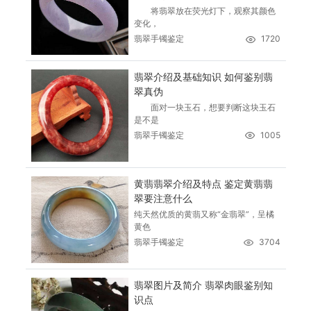
将翡翠放在荧光灯下，观察其颜色
变化，
翡翠手镯鉴定
1720
翡翠介绍及基础知识 如何鉴别翡
翠真伪
面对一块玉石，想要判断这块玉石
是不是
翡翠手镯鉴定
1005
黄翡翡翠介绍及特点 鉴定黄翡翡
翠要注意什么
纯天然优质的黄翡又称“金翡翠”，呈橘
黄色
翡翠手镯鉴定
3704
翡翠图片及简介 翡翠肉眼鉴别知
识点