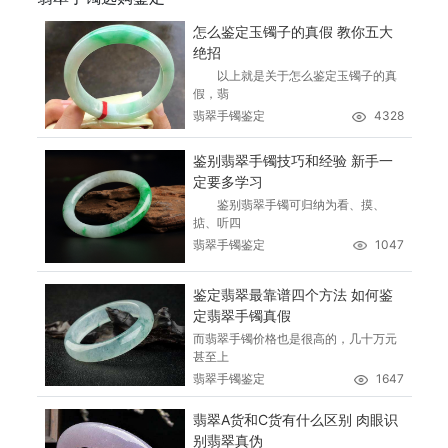
怎么鉴定玉镯子的真假 教你五大
绝招
以上就是关于怎么鉴定玉镯子的真
假，翡
翡翠手镯鉴定
4328
鉴别翡翠手镯技巧和经验 新手一
定要多学习
鉴别翡翠手镯可归纳为看、摸、
掂、听四
翡翠手镯鉴定
1047
鉴定翡翠最靠谱四个方法 如何鉴
定翡翠手镯真假
而翡翠手镯价格也是很高的，几十万元
甚至上
翡翠手镯鉴定
1647
翡翠A货和C货有什么区别 肉眼识
别翡翠真伪