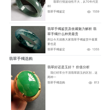
翡翠行情波动性不大，从70年代至
80
翡翠手镯鉴定
1559
翡翠手镯鉴赏及收藏魅力解析 翡
翠手镯什么种类最贵
所以今天就教大家翡翠手镯鉴赏中最重
要也是
翡翠手镯鉴定
1355
翡翠手镯选购
翡翠好还是玉好？ 价值分析
我们经常分不清翡翠跟玉的区别，这
两种一
翡翠手镯选购
813