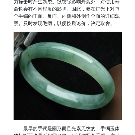
力撞击时产生断裂。纵纹除影响外观外，对使用寿
命也会有不同程度的影响。因此，要在灯光下对每
个手镯的正面、反面、内侧和外侧作全面的详细观
察。及时发现毛病，以便按质论价，决定取舍。
最早的手镯是圆形而且光素无纹的，手镯玉体