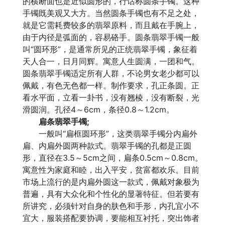
的横断面也是近似圆形的，行话称圆条手镯。这种
手镯既美观又大方。当然圆条手镯也有不足之处，
就是它需耗费较多的翡翠原料，而且戴在手腕上，
由于内径是弧面的，容易硌手。圆条翡翠手镯一般
叫“圆环形”，是通常所见的正统翡翠手镯，象征着
天人合一，日月同辉。寓意人生圆满，一团和气。
圆条翡翠手镯适定所有人群，不论男女老少都可以
佩戴，有色无色都一样。制作要求，孔正条圆。正
看水平面，立看一卦书，没有翘棱，没有断裂，光
滑圆润。孔径4～6cm，条径0.8～1.2cm。
扁条翡翠手镯;
一般叫“扁框圆环形”，这类翡翠手镯分内扁外
扁、内扁外圆两种款式。翡翠手镯的孔都是正圆
形，直径在3.5～5cm之间，扁条0.5cm～0.8cm。
寓意性为家庭和睦，出入平安，贫富都欢乐。目前
市场上流行的是内扁外圆这一款式，佩戴对象极为
普遍，具有大众化和个性化的显著特征。但若要有
所讲究，必须针对自身的肤色和手形，内孔宜小不
宜大，服装搭配要协调，要能相互衬托，突出饰者