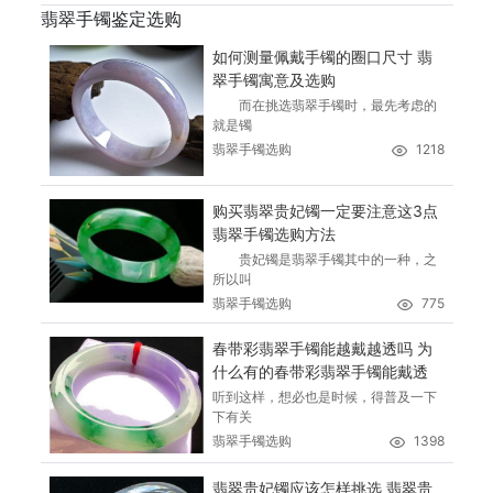
翡翠手镯鉴定选购
如何测量佩戴手镯的圈口尺寸 翡
翠手镯寓意及选购
而在挑选翡翠手镯时，最先考虑的
就是镯
翡翠手镯选购
1218
购买翡翠贵妃镯一定要注意这3点
翡翠手镯选购方法
贵妃镯是翡翠手镯其中的一种，之
所以叫
翡翠手镯选购
775
春带彩翡翠手镯能越戴越透吗 为
什么有的春带彩翡翠手镯能戴透
听到这样，想必也是时候，得普及一下
下有关
翡翠手镯选购
1398
翡翠贵妃镯应该怎样挑选 翡翠贵