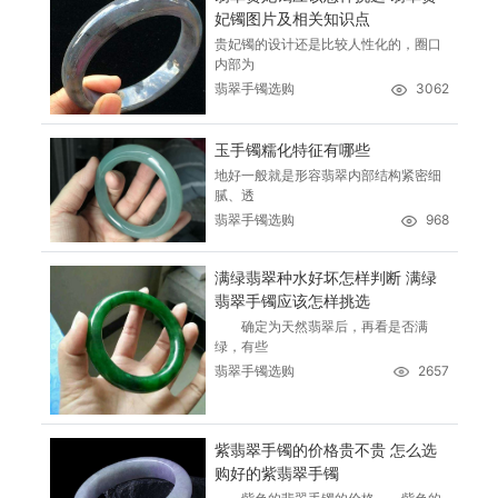
妃镯图片及相关知识点
贵妃镯的设计还是比较人性化的，圈口
内部为
翡翠手镯选购
3062
玉手镯糯化特征有哪些
地好一般就是形容翡翠内部结构紧密细
腻、透
翡翠手镯选购
968
满绿翡翠种水好坏怎样判断 满绿
翡翠手镯应该怎样挑选
确定为天然翡翠后，再看是否满
绿，有些
翡翠手镯选购
2657
紫翡翠手镯的价格贵不贵 怎么选
购好的紫翡翠手镯