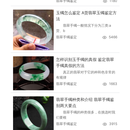
翡翠手镯鉴定
1180
玉镯怎么鉴定 A货翡翠玉镯鉴定方
法
翡翠手镯一般情况下分为三类:a
货、b
翡翠手镯鉴定
5466
怎样识别玉手镯的真假 鉴定翡翠
手镯真假的方法
真正的翡翠对于它的种和色非常的
有规律
翡翠手镯鉴定
1663
翡翠手镯种类和介绍 翡翠手镯鉴
别两大要点
翡翠手镯的种类很多，在挑选时我
们要根
翡翠手镯鉴定
3915