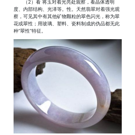
（2）看 将玉对着光亮处观察，看晶体透明
度、内部结构、光泽等。性。天然翡翠对着强光观
察，可见其中有其他矿物颗粒的翠色闪光，称为翠
花或翠性；用玻璃、塑料、瓷料制成的伪品都无此
种“翠性”特征。