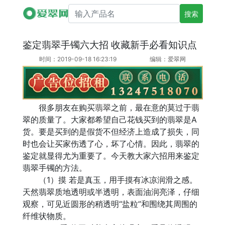
搜索产品名
鉴定翡翠手镯六大招 收藏新手必看知识点
时间：2019-09-18 16:23:19
编辑：爱翠网
很多朋友在购买
翡翠
之前，最在意的莫过于翡
翠的质量了。大家都希望自己花钱买到的翡翠是A
货。要是买到的是假货不但经济上造成了损失，同
时也会让买家伤透了心，坏了心情。因此，翡翠的
鉴定就显得尤为重要了。今天教大家六招用来鉴定
翡翠手镯的方法。
（1）摸 若是真玉，用手摸有冰凉润滑之感。
天然翡翠质地透明或半透明，表面油润亮泽，仔细
观察，可见近圆形的稍透明“盐粒”和围绕其周围的
纤维状物质。