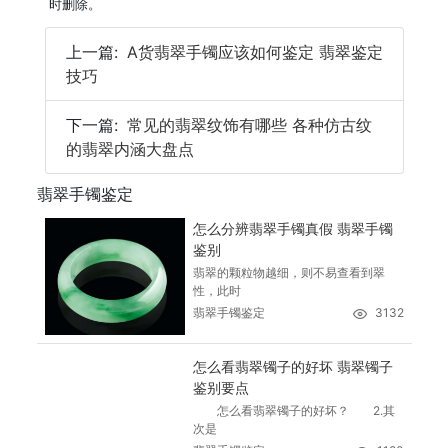
时删除。
上一篇:
A货翡翠手镯应该如何鉴定 翡翠鉴定
技巧
下一篇:
常见的翡翠纹饰有哪些 各种仿古纹
的翡翠内涵大盘点
翡翠手镯鉴定
怎么分辨翡翠手镯真假 翡翠手镯
鉴别
翡翠的颗粒物越细，则不易查看到翠
性，此时
翡翠手镯鉴定
3132
怎么看翡翠镯子的好坏 翡翠镯子
鉴别要点
怎么看翡翠镯子的好坏？ 2.其
次是