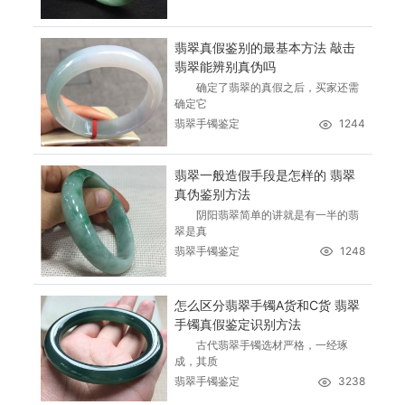
翡翠真假鉴别的最基本方法 敲击
翡翠能辨别真伪吗
确定了翡翠的真假之后，买家还需
确定它
翡翠手镯鉴定
1244
翡翠一般造假手段是怎样的 翡翠
真伪鉴别方法
阴阳翡翠简单的讲就是有一半的翡
翠是真
翡翠手镯鉴定
1248
怎么区分翡翠手镯A货和C货 翡翠
手镯真假鉴定识别方法
古代翡翠手镯选材严格，一经琢
成，其质
翡翠手镯鉴定
3238