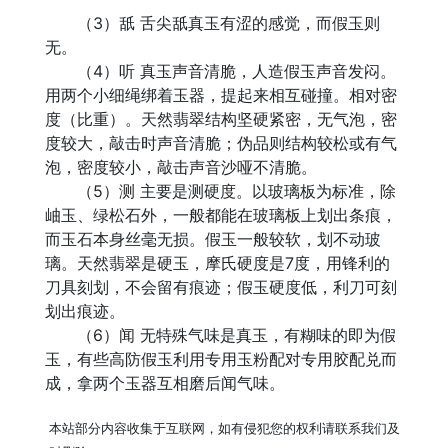
（3）舐 舌尖舐真玉有涩的感觉，而假玉则
无。
（4）听 真玉声音清脆，人造假玉声音发闷。
用两个小细绳绑着玉器，提起来相互碰撞。相对密
度（比重）。天然翡翠结构坚硬紧密，无气泡，密
度较大，敲击时声音清脆；伪品则结构较松或有气
泡，密度较小，敲击声音沙哑不清脆。
（5）测 主要是测硬度。以玻璃板为标准，除
岫玉、绿松石外，一般都能在玻璃板上划出条痕，
而玉石本身丝毫无损。假玉一般较软，划不动玻
璃。天然翡翠是硬玉，摩氏硬度是7度，用锋利的
刀具刻划，不会留有痕迹；假玉硬度低，利刀可刻
划出痕迹。
（6）闻 无特殊气味是真玉，有糊味的即为假
玉，有些高防假玉利用专用玉粉配对专用胶配兑而
成，拿两个玉器互相磨后闻气味。
本站部分内容收集于互联网，如有侵犯您的权利请联系我们及