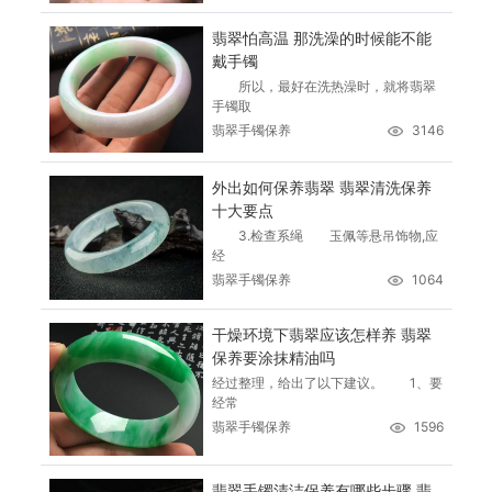
翡翠怕高温 那洗澡的时候能不能
戴手镯
所以，最好在洗热澡时，就将翡翠
手镯取
翡翠手镯保养
3146
外出如何保养翡翠 翡翠清洗保养
十大要点
3.检查系绳 玉佩等悬吊饰物,应
经
翡翠手镯保养
1064
干燥环境下翡翠应该怎样养 翡翠
保养要涂抹精油吗
经过整理，给出了以下建议。 1、要
经常
翡翠手镯保养
1596
翡翠手镯清洁保养有哪些步骤 翡