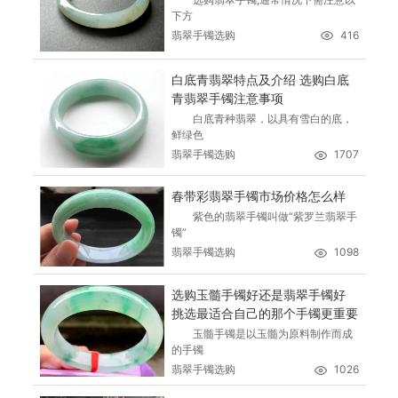
下方
翡翠手镯选购
416
白底青翡翠特点及介绍 选购白底
青翡翠手镯注意事项
白底青种翡翠，以具有雪白的底，
鲜绿色
翡翠手镯选购
1707
春带彩翡翠手镯市场价格怎么样
紫色的翡翠手镯叫做“紫罗兰翡翠手
镯”
翡翠手镯选购
1098
选购玉髓手镯好还是翡翠手镯好
挑选最适合自己的那个手镯更重要
玉髓手镯是以玉髓为原料制作而成
的手镯
翡翠手镯选购
1026