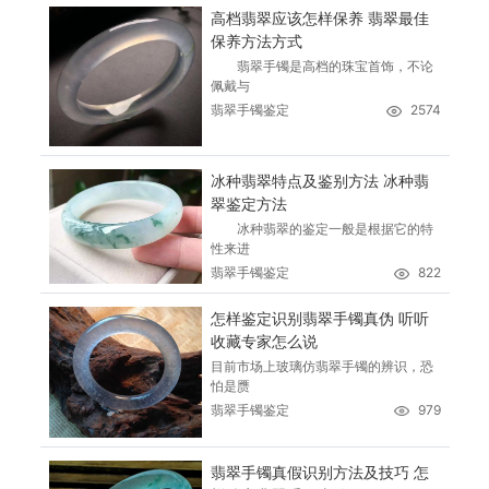
高档翡翠应该怎样保养 翡翠最佳
保养方法方式
翡翠手镯是高档的珠宝首饰，不论
佩戴与
翡翠手镯鉴定
2574
冰种翡翠特点及鉴别方法 冰种翡
翠鉴定方法
冰种翡翠的鉴定一般是根据它的特
性来进
翡翠手镯鉴定
822
怎样鉴定识别翡翠手镯真伪 听听
收藏专家怎么说
目前市场上玻璃仿翡翠手镯的辨识，恐
怕是赝
翡翠手镯鉴定
979
翡翠手镯真假识别方法及技巧 怎