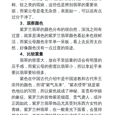
棉、纹之类的瑕疵，这些也是辨别翡翠的重要依
据，而紫云母是毫无杂质，表面如一，可以说有点
过分干净了。
3、观察颜色
紫罗兰翡翠的颜色分布的很自然，深浅之间有
过渡，就算是满色的紫罗兰翡翠颜色看起来也很鲜
活，而紫云母颜色非常单一呆板，看上去反而太自
然，好像颜色没有一点过度的痕迹。
4、比较重量
翡翠的密度大，放在手里掂量的话会有明显的
压手感，而紫云母的密度比翡翠小，所以拿起手来
要比翡翠要轻很多。
紫色在中国古代介绍中是中国道教和古代帝王
崇拜的颜色，所谓“紫气东来”、“紫衣绶带”就是紫
色地位的写照，所以紫色就成了神秘、富贵和华丽
的象征。紫罗兰的首饰紫若烟霞、贵气袭人，或许
正因如此，紫罗兰翡翠饰品尤其受到东西方女性的
青睐。紫罗兰种翡翠，在一般黄光下面看，会显得