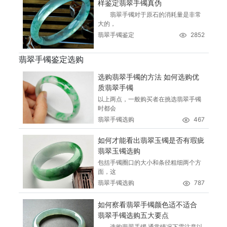
样鉴定翡翠手镯真伪
翡翠手镯对于原石的消耗量是非常
大的，
翡翠手镯鉴定
2852
翡翠手镯鉴定选购
选购翡翠手镯的方法 如何选购优
质翡翠手镯
以上两点，一般购买者在挑选翡翠手镯
时都会
翡翠手镯选购
467
如何才能看出翡翠玉镯是否有瑕疵
翡翠玉镯选购
包括手镯圈口的大小和条径粗细两个方
面，这
翡翠手镯选购
787
如何察看翡翠手镯颜色适不适合
翡翠手镯选购五大要点
选购翡翠手镯,通常情况下需注意以