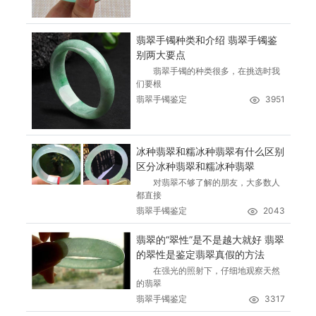
翡翠手镯种类和介绍 翡翠手镯鉴
别两大要点
翡翠手镯的种类很多，在挑选时我
们要根
翡翠手镯鉴定
3951
冰种翡翠和糯冰种翡翠有什么区别
区分冰种翡翠和糯冰种翡翠
对翡翠不够了解的朋友，大多数人
都直接
翡翠手镯鉴定
2043
翡翠的“翠性”是不是越大就好 翡翠
的翠性是鉴定翡翠真假的方法
在强光的照射下，仔细地观察天然
的翡翠
翡翠手镯鉴定
3317