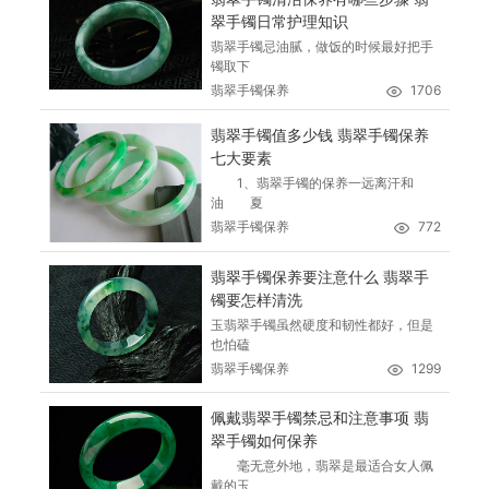
翠手镯日常护理知识
翡翠手镯忌油腻，做饭的时候最好把手
镯取下
翡翠手镯保养
1706
翡翠手镯值多少钱 翡翠手镯保养
七大要素
1、翡翠手镯的保养一远离汗和
油 夏
翡翠手镯保养
772
翡翠手镯保养要注意什么 翡翠手
镯要怎样清洗
玉翡翠手镯虽然硬度和韧性都好，但是
也怕磕
翡翠手镯保养
1299
佩戴翡翠手镯禁忌和注意事项 翡
翠手镯如何保养
毫无意外地，翡翠是最适合女人佩
戴的玉