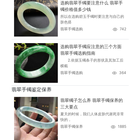
选购翡翠手镯要注意什么 翡翠手
镯价格值多少钱
所以在选购碧玉手镯时要注意与自己的
肤色搭
翡翠手镯选购
742
选购翡翠手镯应注意的三个方面
翡翠手镯选购指南
2.依据玉镯条子的形状及其加工后
横截
翡翠手镯选购
364
翡翠手镯鉴定保养
翡翠镯子怎么养 翡翠手镯保养的
三大要点
夏天的时候，我们人体皮肤代谢死非常
快的，
翡翠手镯保养
1885