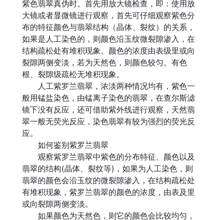
紫色翡翠真伪时。首先用放大镜检查，即：使用放
大镜或者显微镜进行观察，首先可仔细观察紫色分
布的特征颜色与翡翠结构（晶体、裂纹）的关系，
如果是人工染色的，则颜色沿玉纹微裂隙渗入，在
结构疏松处有堆积现象。颜色的浓度由表级里或向
裂隙两侧变淡，若为天然色，则颜色较匀。有色
根、裂隙级疏松无堆积现象。
人工紫罗兰翡翠，浓淡两种情况均有，紫色一
般用锰盐染色，由锰离子染色的翡翠，在查尔斯滤
镜下没有反应，还可借助紫外线进行观察，天然翡
翠一般无荧光反应，染色翡翠有较为强烈的荧光反
应。
如何鉴别紫罗兰翡翠
观察紫罗兰翡翠中紫色的分布特征、颜色以及
翡翠的结构(晶体、裂纹等)，如果为人工染色，则
翡翠的颜色会沿玉纹的微裂隙渗入，在结构疏松处
有堆积现象，紫罗兰翡翠的颜色的浓度，由表及里
或向裂隙两侧变淡。
如果颜色为天然色，则它的颜色会比较均匀，