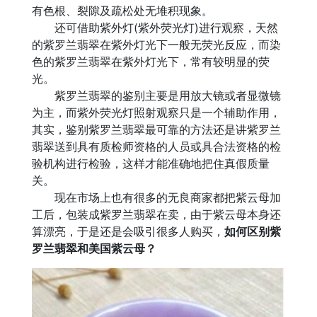
有色根、裂隙及疏松处无堆积现象。
还可借助紫外灯(紫外荧光灯)进行观察，天然
的紫罗兰翡翠在紫外灯光下一般无荧光反应，而染
色的紫罗兰翡翠在紫外灯光下，常有较明显的荧
光。
紫罗兰翡翠的鉴别主要是用放大镜或者显微镜
为主，而紫外荧光灯照射观察只是一个辅助作用，
其实，鉴别紫罗兰翡翠最可靠的方法还是讲紫罗兰
翡翠送到具有质检师资格的人员或具合法资格的检
验机构进行检验，这样才能准确地把住真假质量
关。
现在市场上也有很多的无良商家都把紫云母加
工后，包装成紫罗兰翡翠在卖，由于紫云母本身还
算漂亮，于是还是会吸引很多人购买，
如何区别紫
罗兰翡翠和美国紫云母？