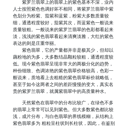
紫罗兰翡翠上的翡翠上的紫色基本不深，业内
人士按照紫色色调好坏不相同，将紫罗兰翡翠中紫
色划分为粉紫、茄紫和蓝紫，粉紫大多数质量较
细，通透程度较好，茄紫其次，而蓝紫色一般说来
质量较粗。一般说来的紫罗兰翡翠的色彩都看起来
淡，浅浅的紫色翡翠看起来清爽淡雅，大红的紫色
表达的则是庄重华丽。
紫色翡翠，它的产量都并非是极其少，但却以
藕粉地的为多，大多数结晶颗粒较粗，通透程度较
低。现今紫色翡翠呈现非常大的两极分化的趋势，
种份细致、色调浓艳的紫色翡翠价格较高，色彩一
般说来，质地看上去粗糙的紫色翡翠标价就略低，
甚至于如今这两者之间的差距慢慢的变大，真实名
贵的紫罗兰翡翠，就属紫翡翠中的高质量种水。
天然紫色在翡翠中的分布比较广，在绿色不多
的翡翠上常常可以见到紫色。但大多数紫色都比较
浅，成片分布，与白色翡翠的界线模糊，从结构上
紫色翡翠多为 粗粒呈柱状到长柱状，因此，在鉴别