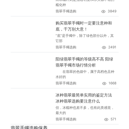
糯化种
翡翠手镯选购
3849
购买翡翠手镯时一定要注意种和
底，千万别大意！
“底”是手镯中，除了绿色部分以外，其
它部
翡翠手镯选购
2491
阳绿翡翠手镯的等级高不高 阳绿
翡翠手镯市场行情分析
在翡翠的色级中，属于高档色且种
水好的
翡翠手镯选购
1668
冰种翡翠最简单实用的鉴定方法
冰种翡翠选购要注意什么
但，冰糯种也差不多，也有此类感觉，
最大的
翡翠手镯选购
571
翡翠手镯选购保养