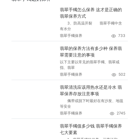
翡翠手镯怎么保养 这才是正确的
翡翠保养方式
3、防高温开裂 翡翠手镯中含
有水分
翡翠手镯保养
733
翡翠的保养方法有多少种 保养翡
翠需要注意的事项
以下主要以常见的翡翠手镯、翡翠戒
指、翡翠
翡翠手镯保养
502
翡翠清洗应该用热水还是冷水 翡
翠保养存放注意事项
佩带或脱下时最好在有沙发、地毯
等安全
翡翠手镯保养
2745
翡翠手镯值多少钱 翡翠手镯保养
七大要素