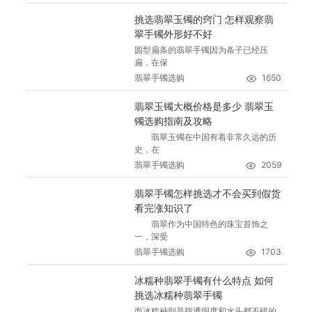
挑选翡翠玉镯的窍门 怎样观察翡
翠手镯外形好不好
圆型扁条的翡翠手镯因为条子已经压
扁，在保
翡翠手镯选购
1650
翡翠玉镯大概价格是多少 翡翠玉
镯选购指南及攻略
翡翠玉镯在中国有着非常久远的历
史，在
翡翠手镯选购
2059
翡翠手镯怎样挑选才不会买到假货
看完涨知识了
翡翠作为中国特色的珠宝首饰之
一，深受
翡翠手镯选购
1703
冰糯种翡翠手镯有什么特点 如何
挑选冰糯种翡翠手镯
而冰糯种则是指透明度和水头都不错的