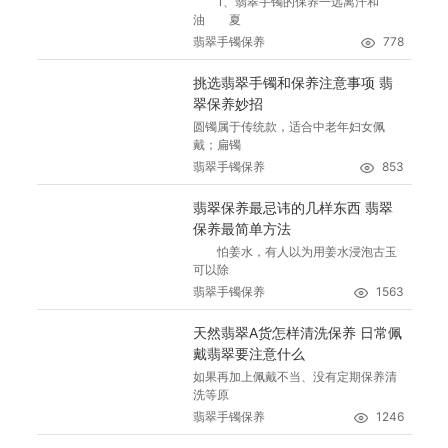
1、翡翠手镯的保养一远离汗和
油 夏
翡翠手镯保养
778
挑选翡翠手镯和保养注意事项 翡
翠保养妙招
圆镯属于传统款，适合中老年妇女佩
戴；扁镯
翡翠手镯保养
853
翡翠保养最忌讳的几样东西 翡翠
保养最简单方法
怕姜水，有人以为用姜水浸泡古玉
可以除
翡翠手镯保养
1563
天然翡翠A货怎样清洗保养 日常佩
戴翡翠要注意什么
如果再加上佩戴不当、没有定期保养清
洗等原
翡翠手镯保养
1246