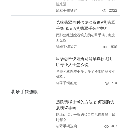
性来进
翡翠手镯鉴定
2022
选购翡翠的时候怎么辨别A货翡翠
手镯 鉴定A货翡翠手镯的技巧
而那些经过酸洗填充的翡翠手镯，抛光
工艺应
翡翠手镯鉴定
1639
应该怎样快速辨别翡翠真假呢 听
听专业人士怎么说
色根和翠性差不多，多了还影响品质和
价格，
翡翠手镯鉴定
714
翡翠手镯选购
选购翡翠手镯的方法 如何选购优
质翡翠手镯
以上两点，一般购买者在挑选翡翠手镯
时都会
翡翠手镯选购
467