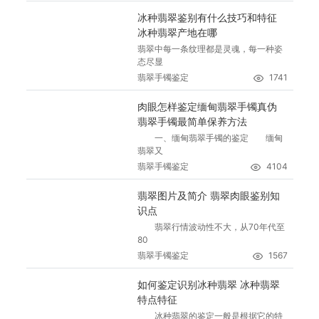
冰种翡翠鉴别有什么技巧和特征
冰种翡翠产地在哪
翡翠中每一条纹理都是灵魂，每一种姿
态尽显
翡翠手镯鉴定
1741
肉眼怎样鉴定缅甸翡翠手镯真伪
翡翠手镯最简单保养方法
一、缅甸翡翠手镯的鉴定 缅甸
翡翠又
翡翠手镯鉴定
4104
翡翠图片及简介 翡翠肉眼鉴别知
识点
翡翠行情波动性不大，从70年代至
80
翡翠手镯鉴定
1567
如何鉴定识别冰种翡翠 冰种翡翠
特点特征
冰种翡翠的鉴定一般是根据它的特