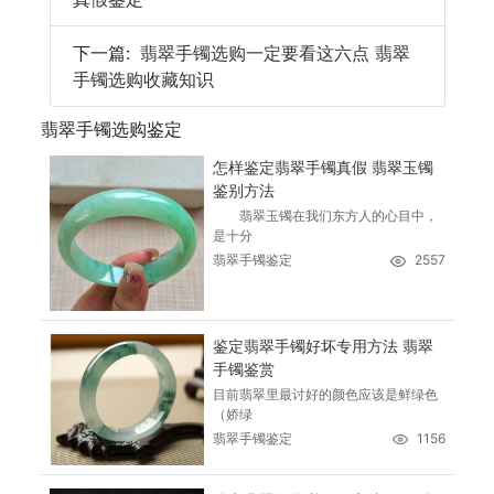
下一篇:
翡翠手镯选购一定要看这六点 翡翠
手镯选购收藏知识
翡翠手镯选购鉴定
怎样鉴定翡翠手镯真假 翡翠玉镯
鉴别方法
翡翠玉镯在我们东方人的心目中，
是十分
翡翠手镯鉴定
2557
鉴定翡翠手镯好坏专用方法 翡翠
手镯鉴赏
目前翡翠里最讨好的颜色应该是鲜绿色
（娇绿
翡翠手镯鉴定
1156