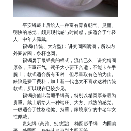
平安镯戴上后给人一种富有青春朝气、灵丽、
明快的感觉，颇具现代感与时尚感，多适合于年轻
人、中年人佩戴。
福镯(传统、大方型)：讲究圆圆满满，所以内
外圈皆圆，条杆也圆。
福镯属于最经典的样式，流传已久，讲究精圆
厚条，庄重正气。镯子大小要正合适，不能卡在手
腕上；款式适合所有玉种，但尽量取有色的为佳。
缺陷是费工费料，加上新一代也太不喜欢这种传统
款式，所以现在已较少见。
福镯价值比普通手镯高，特别以精圆厚条最为
贵重。戴上后给人一种端庄、大方、成熟的感觉。
一般适合于性格稳健、持重，家境康宁的中老年女
性佩戴。
贵妃镯 (高雅、别致型)：椭圆形手镯，内圈扁
平，外圈圆，条杆从弓形到半圆不等。