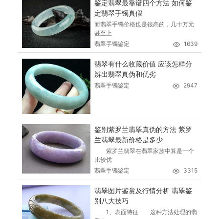
鉴定翡翠最靠谱四个方法 如何鉴
定翡翠手镯真假
而翡翠手镯价格也是很高的，几十万元
甚至上
翡翠手镯鉴定
1639
翡翠有什么收藏价值 应该怎样分
辨出翡翠真伪和优劣
翡翠手镯鉴定
2947
鉴别紫罗兰翡翠真伪的方法 紫罗
兰翡翠最新价格是多少
紫罗兰翡翠在翡翠家族中算是一个
比较优
翡翠手镯鉴定
3315
翡翠图片鉴赏及行情分析 翡翠鉴
别八大技巧
1、表面特征 这种方法处理的翡