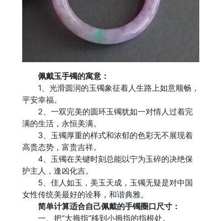
佩戴玉手镯的寓意：
1、光滑圆润的玉镯象征着人生路上如意顺畅，
平安幸福。
2、一双完美的圆环玉镯犹如一对情人过着完
满的生活，永恒美满。
3、玉镯厚重的样式和浓郁的色彩无不展现着
高贵态势，富贵吉祥。
4、玉镯在关键时刻总能以宁为玉碎的决绝保
护主人，逢凶化吉。
5、佳人如玉，美玉天成，玉镯无疑是对中国
女性传统美最好的诠释，和谐典雅。
简单计算适合自己佩戴的手镯圈口尺寸：
一、把“大拇指”移到小拇指的指根处。