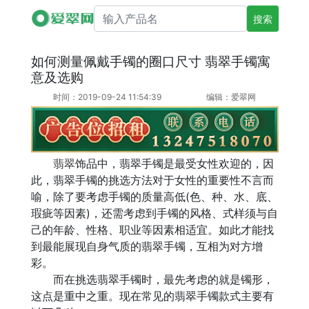
搜索产品名
如何测量佩戴手镯的圈口尺寸 翡翠手镯寓
意及选购
时间：2019-09-24 11:54:39
编辑：爱翠网
翡翠
饰品中，翡翠手镯是最受女性欢迎的，因
此，翡翠手镯的挑选方法对于女性的重要性不言而
喻，除了要考虑手镯的质量高低(色、种、水、底、
瑕疵等因素)，还需考虑到手镯的风格、式样须与自
己的年龄、性格、职业等因素相适宜。如此才能找
到最能展现自身气质的翡翠手镯，互相为对方增
彩。
而在挑选翡翠手镯时，最先考虑的就是镯形，
这点是重中之重。现在常见的翡翠手镯款式主要有