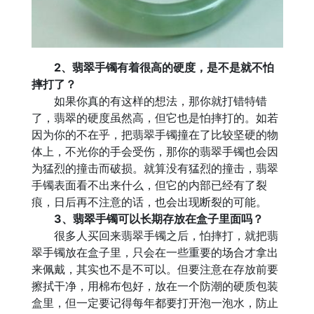
2、翡翠手镯有着很高的硬度，是不是就不怕
摔打了？
如果你真的有这样的想法，那你就打错特错
了，翡翠的硬度虽然高，但它也是怕摔打的。如若
因为你的不在乎，把翡翠手镯撞在了比较坚硬的物
体上，不光你的手会受伤，那你的翡翠手镯也会因
为猛烈的撞击而破损。就算没有猛烈的撞击，翡翠
手镯表面看不出来什么，但它的内部已经有了裂
痕，日后再不注意的话，也会出现断裂的可能。
3、翡翠手镯可以长期存放在盒子里面吗？
很多人买回来翡翠手镯之后，怕摔打，就把翡
翠手镯放在盒子里，只会在一些重要的场合才拿出
来佩戴，其实也不是不可以。但要注意在存放前要
擦拭干净，用棉布包好，放在一个防潮的硬质包装
盒里，但一定要记得每年都要打开泡一泡水，防止