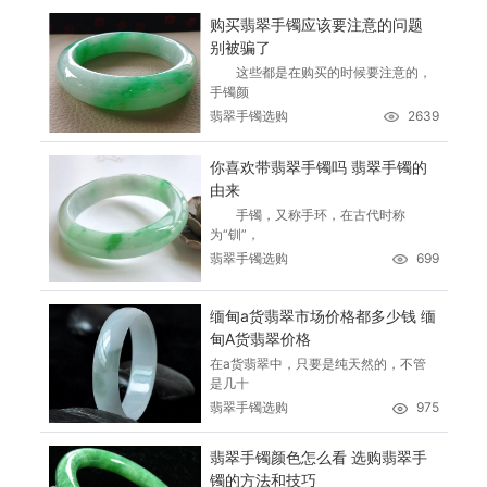
购买翡翠手镯应该要注意的问题
别被骗了
这些都是在购买的时候要注意的，
手镯颜
翡翠手镯选购
2639
你喜欢带翡翠手镯吗 翡翠手镯的
由来
手镯，又称手环，在古代时称
为“钏”，
翡翠手镯选购
699
缅甸a货翡翠市场价格都多少钱 缅
甸A货翡翠价格
在a货翡翠中，只要是纯天然的，不管
是几十
翡翠手镯选购
975
翡翠手镯颜色怎么看 选购翡翠手
镯的方法和技巧