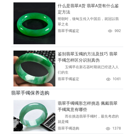
什么是翡翠A货 翡翠A货有什么鉴
定方法
明朝时，缅甸玉传入中国后，就冠以翡
翠之名
翡翠手镯鉴定
992
鉴别翡翠玉镯的方法及技巧 翡翠
手镯怎样区分识别真伪
玉镯早在新石器时期就已经进入人
们的生
翡翠手镯鉴定
1061
翡翠手镯保养选购
翡翠手镯镯形怎样挑选 佩戴翡翠
手镯寓意有哪些
而在挑选翡翠手镯时，最先考虑的
就是镯
翡翠手镯选购
1378