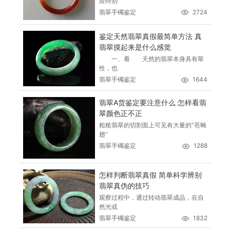
应特别
翡翠手镯鉴定
2724
鉴定天然翡翠真假最简单方法 真
翡翠摸起来是什么感觉
一、看 天然的翡翠本身具有翠
性，也
翡翠手镯鉴定
1644
翡翠A货鉴定要注意什么 怎样看翡
翠颜色正不正
粗糙翡翠的切割面上可见有大量的“苍蝇
翅”
翡翠手镯鉴定
1288
怎样判断翡翠真假 简单科学辨别
翡翠真伪的技巧
观察过程中，通过转动翡翠成品，在自
然光或
翡翠手镯鉴定
1832