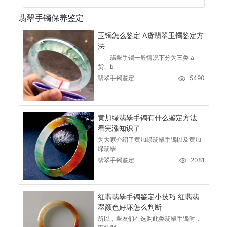
翡翠手镯保养鉴定
玉镯怎么鉴定 A货翡翠玉镯鉴定方
法
翡翠手镯一般情况下分为三类:a
货、b
翡翠手镯鉴定
5490
黄加绿翡翠手镯有什么鉴定方法
看完涨知识了
为大家介绍了黄加绿翡翠手镯以及黄加
绿翡翠
翡翠手镯鉴定
2081
红翡翡翠手镯鉴定小技巧 红翡翡
翠颜色好坏怎么判断
所以，翠友们在选购此类翡翠手镯时，