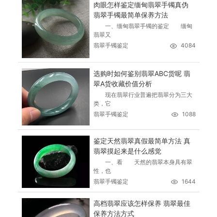
肉眼怎样鉴定缅甸翡翠手镯真伪
翡翠手镯最简单保养方法
一、缅甸翡翠手镯的鉴定 缅甸
翡翠又
翡翠手镯鉴定
4084
选购时如何鉴别翡翠ABC货呢 翡
翠A货收藏价值分析
现在翡翠行业普遍把翡翠分为三大
类，它
翡翠手镯鉴定
1088
鉴定天然翡翠真假最简单方法 真
翡翠摸起来是什么感觉
一、看 天然的翡翠本身具有翠
性，也
翡翠手镯鉴定
1644
高档翡翠应该怎样保养 翡翠最佳
保养方法方式