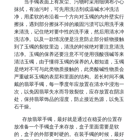
当手镯表面上有灰尘、污物时采用细绸布小心
抹拭，有油污时，可先用洗洁剂或温碱水冲洗洁
净，用柔软的布沿着一个方向对玉镯的内外壁实行
擦抹，遇到部分擦抹不掉的顽固污渍可以用洗手液
来清洗，记住绝对要中性的洗手液，然后用清水冲
洗洁净。以及一款情况便是注意防止部分赃物接触
到了玉镯的裂纹里边，清洗的时候绝对要注意清洗
洁净。玉镯的保养还要注意不可使用强酸强碱等来
清洁玉镯，由于懂得玉镯的保养的人都知道，玉镯
是绝对不可与此类物质接触的，此类酸碱性物质会
严重破坏玉镯的表层和里面的结构。若长时间不佩
戴的翡翠手镯，每一季度年应放置在清水中浸泡一
次，以免因翡翠失水而导致裂纹，应存放置在阴凉
处，保持翡翠饰品的湿度，防止接近热源，以免玉
石干燥。
存放翡翠手镯，最好就是通过在稳妥的位置存
放准备一个手镯盒子来存放，盒子里面需要是软
的，盒子的外部要时硬的。在装手镯的时候，最好