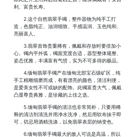
利、富贵长寿。
2.这个自然翡翠手镯，整件器物为纯手工打
造，色脂纯正、油润细致、手感温润、玉色纯和、
亮丽喜人。
3.翡翠首饰贵重稀有，佩戴和存放时要倍加小
心。镯内平外弧，镯面宽度合适，器型整体规整、
姿态优雅，丰满富有气愤，实为不可多得的极品。
4.缅甸翡翠手镯产在缅甸北部宝石级矿区，纯
手工精雕细磨而成，有着漂亮的颜色，清洁利便，
是爱美女性不可或缺的配饰。此镯富贵大气，佩戴
凸显尊贵典雅，是珍藏的上佳之选。
5.缅甸翡翠手镯的清洁也非常简朴，只要用稀
释的清洁剂清洗并用净水洗净，然后用软布抹干即
可，切忌用酒精洗涤，以免翡翠表层的钠变色。
6.缅甸翡翠手镯最大的敌人可说是高温，所以