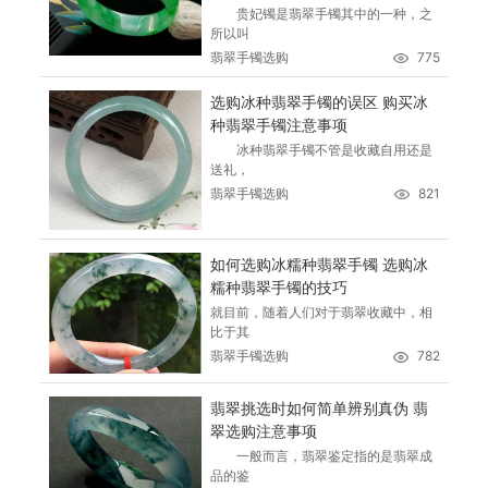
贵妃镯是翡翠手镯其中的一种，之
所以叫
翡翠手镯选购
775
选购冰种翡翠手镯的误区 购买冰
种翡翠手镯注意事项
冰种翡翠手镯不管是收藏自用还是
送礼，
翡翠手镯选购
821
如何选购冰糯种翡翠手镯 选购冰
糯种翡翠手镯的技巧
就目前，随着人们对于翡翠收藏中，相
比于其
翡翠手镯选购
782
翡翠挑选时如何简单辨别真伪 翡
翠选购注意事项
一般而言，翡翠鉴定指的是翡翠成
品的鉴