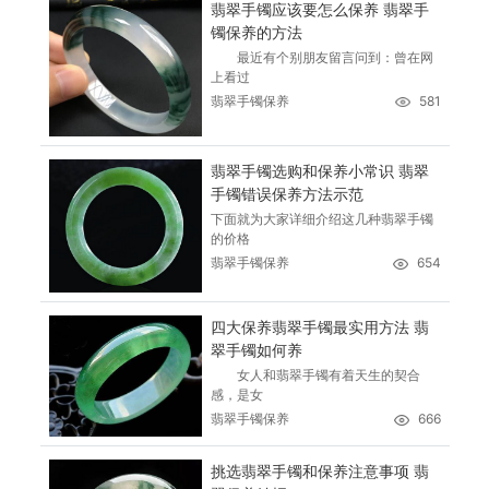
翡翠手镯应该要怎么保养 翡翠手
镯保养的方法
最近有个别朋友留言问到：曾在网
上看过
翡翠手镯保养
581
翡翠手镯选购和保养小常识 翡翠
手镯错误保养方法示范
下面就为大家详细介绍这几种翡翠手镯
的价格
翡翠手镯保养
654
四大保养翡翠手镯最实用方法 翡
翠手镯如何养
女人和翡翠手镯有着天生的契合
感，是女
翡翠手镯保养
666
挑选翡翠手镯和保养注意事项 翡