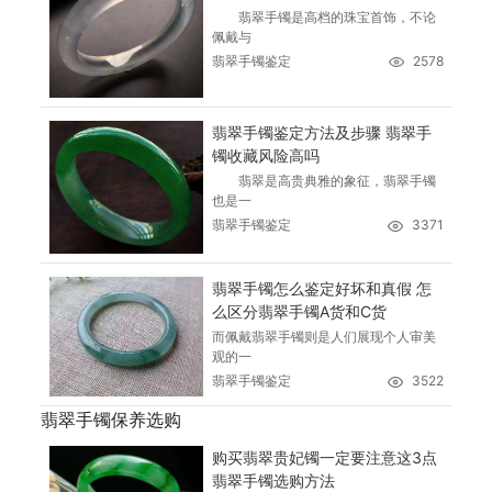
翡翠手镯是高档的珠宝首饰，不论
佩戴与
翡翠手镯鉴定
2578
翡翠手镯鉴定方法及步骤 翡翠手
镯收藏风险高吗
翡翠是高贵典雅的象征，翡翠手镯
也是一
翡翠手镯鉴定
3371
翡翠手镯怎么鉴定好坏和真假 怎
么区分翡翠手镯A货和C货
而佩戴翡翠手镯则是人们展现个人审美
观的一
翡翠手镯鉴定
3522
翡翠手镯保养选购
购买翡翠贵妃镯一定要注意这3点
翡翠手镯选购方法