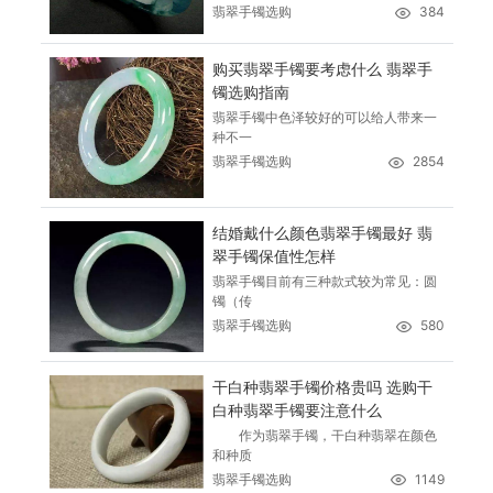
翡翠手镯选购
384
购买翡翠手镯要考虑什么 翡翠手
镯选购指南
翡翠手镯中色泽较好的可以给人带来一
种不一
翡翠手镯选购
2854
结婚戴什么颜色翡翠手镯最好 翡
翠手镯保值性怎样
翡翠手镯目前有三种款式较为常见：圆
镯（传
翡翠手镯选购
580
干白种翡翠手镯价格贵吗 选购干
白种翡翠手镯要注意什么
作为翡翠手镯，干白种翡翠在颜色
和种质
翡翠手镯选购
1149