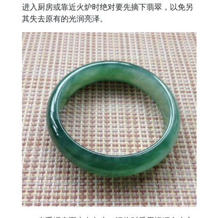
进入厨房或靠近火炉时绝对要先摘下翡翠，以免另
其失去原有的光润亮泽。