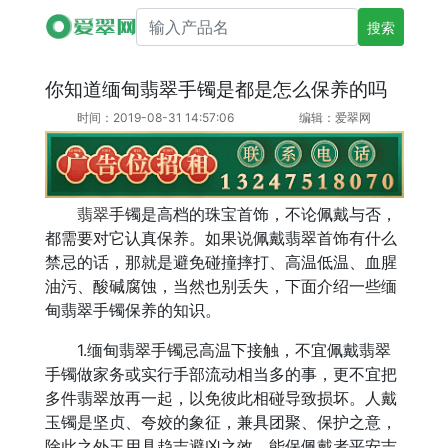
搜索产品名
你知道缅甸翡翠手镯是都是怎么保养的吗
时间：2019-08-31 14:57:06
编辑：爱翠网
翡翠
手镯是高档的珠宝首饰，不论佩戴与否，
都需要对它认真保养。如果说佩戴翡翠首饰有什么
禁忌的话，那就是避免碰撞摔打、高温低温、血腥
油污、酸碱腐蚀，当然也别丢失，下面介绍一些缅
甸翡翠手镯保养的知识。
1.缅甸翡翠手镯忌高温下接触，不宜佩戴翡翠
手镯做家务或实行手部流动相当多的事，更不宜把
多件翡翠放再一起，以免彼此相碰导致损坏。人戴
玉镯是坚贞、夸姣的象征，兼具团聚、保护之意，
除此之外玉用具趋吉避凶之效，能保佩戴者平安吉