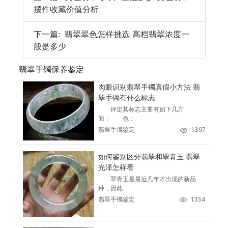
摆件收藏价值分析
下一篇:
翡翠翠色怎样挑选 高档翡翠浓度一
般是多少
翡翠手镯保养鉴定
肉眼识别翡翠手镯真假小方法 翡
翠手镯有什么标志
评定其标志主要有如下几方
面： 色：
翡翠手镯鉴定
1397
如何鉴别区分翡翠和翠青玉 翡翠
光泽怎样看
翠青玉是最近几年才出现的新品
种，因此
翡翠手镯鉴定
1354