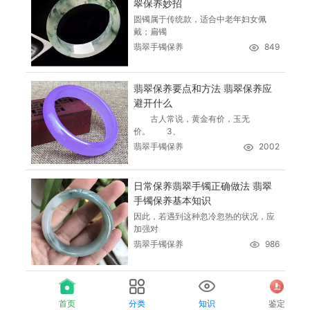
翠保养妙招
圆镯属于传统款，适合中老年妇女佩
戴；扁镯
翡翠手镯保养
849
翡翠保养要点和方法 翡翠保养应
避开什么
古人常说，黄金有价，玉无
价。 3、
翡翠手镯保养
2002
日常保养翡翠手镯正确做法 翡翠
手镯保养基本知识
因此，若遇到这种忽冷忽热的状况，应
加强对
翡翠手镯保养
986
首页
分类
知识
鉴定