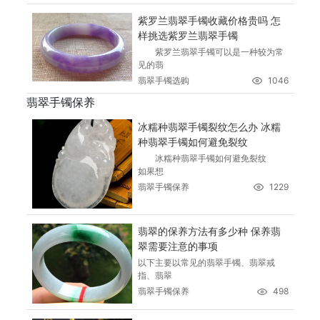
紫罗兰翡翠手镯收藏价格贵吗 怎
样挑选紫罗兰翡翠手镯
紫罗兰翡翠手镯可以是一种较为常
见的翡
翡翠手镯选购
1046
翡翠手镯保养
冰糯种翡翠手镯裂纹怎么办 冰糯
种翡翠手镯如何避免裂纹
冰糯种翡翠手镯如何避免裂纹
如果想
翡翠手镯保养
1229
翡翠的保养方法有多少种 保养翡
翠需要注意的事项
以下主要以常见的翡翠手镯、翡翠戒
指、翡翠
翡翠手镯保养
498